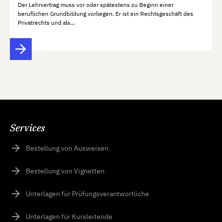
Der Lehrvertrag muss vor oder spätestens zu Beginn einer
beruflichen Grundbildung vorliegen. Er ist ein Rechtsgeschäft des
Privatrechts und als…
Services
Bestellung von Ausweisen
Bestellung von Vignetten
Unterlagen für Prüfungsverantwortliche
Unterlagen für Kursleitende