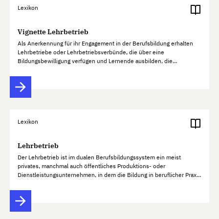
Lexikon
Vignette Lehrbetrieb
Als Anerkennung für ihr Engagement in der Berufsbildung erhalten
Lehrbetriebe oder Lehrbetriebsverbünde, die über eine
Bildungsbewilligung verfügen und Lernende ausbilden, die
Lehrbetriebs-Vignette. Die kantonalen Berufsbildungsämter stellen
die Vignette…
Lexikon
Lehrbetrieb
Der Lehrbetrieb ist im dualen Berufsbildungssystem ein meist
privates, manchmal auch öffentliches Produktions- oder
Dienstleistungsunternehmen, in dem die Bildung in beruflicher Praxis
stattfindet. Die Unternehmen bedürfen einer Bildungsbewilligung
der…