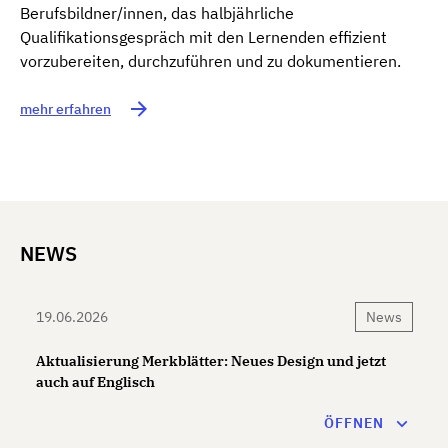
Berufsbildner/innen, das halbjährliche
Qualifikationsgespräch mit den Lernenden effizient
vorzubereiten, durchzuführen und zu dokumentieren.
mehr erfahren
NEWS
19.06.2026
News
Aktualisierung Merkblätter: Neues Design und jetzt
auch auf Englisch
Die Merkblätter werden regelmässig überarbeitet und
ÖFFNEN
aktualisiert. Ab sofort präsentieren sich die überarbeiteten