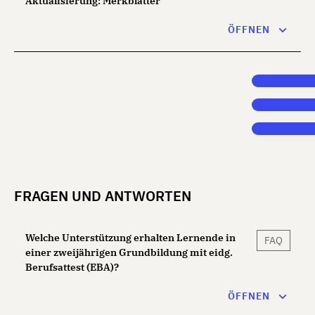
Aktualisierung: Merkblätter
Die Merkblätter werden regelmässig überarbeitet und
ÖFFNEN
aktualisiert. Die letzte Revision betrifft folgende
Merkblätter: MB211 Depression und Suizidgefährdung
MB212 Datenschutz- und Persönlichkeitsschutz
FRAGEN UND ANTWORTEN
Welche Unterstützung erhalten Lernende in
FAQ
einer zweijährigen Grundbildung mit eidg.
Berufsattest (EBA)?
ÖFFNEN