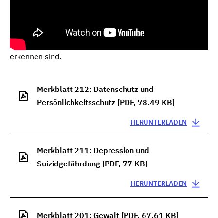
Die Merkblattreihe "Gleiche Chancen und korrekter
Umgang" enthält die wichtigsten Informationen zu
einzelnen Themen wie Legasthenie und Dyskalkulie,
Mobbing oder Gewalt und wie Anzeichen frühzeitig zu
erkennen sind.
Merkblatt 212: Datenschutz und
Persönlichkeitsschutz
[PDF, 78.49 KB]
HERUNTERLADEN
Merkblatt 211: Depression und
Suizidgefährdung
[PDF, 77 KB]
HERUNTERLADEN
Merkblatt 201: Gewalt
[PDF, 67.61 KB]