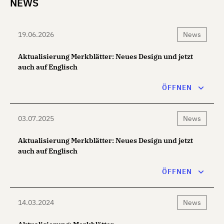
NEWS
19.06.2026
News
Aktualisierung Merkblätter: Neues Design und jetzt
auch auf Englisch
Die Merkblätter werden regelmässig überarbeitet und
ÖFFNEN
aktualisiert. Ab sofort präsentieren sich die überarbeiteten
Merkblätter in einem neuen Design und sind auch auf
Englisch verfügbar. Die letzte Revision betrifft folgendes
03.07.2025
News
Merkblatt: Merkblatt 210:…
Aktualisierung Merkblätter: Neues Design und jetzt
auch auf Englisch
Die Merkblätter werden regelmässig überarbeitet und
ÖFFNEN
aktualisiert. Ab sofort präsentieren sich die überarbeiteten
Merkblätter in einem neuen Design und sind auch auf
Englisch verfügbar. Die letzte Revision betrifft folgende
14.03.2024
News
Merkblätter: Merkblatt 206:…