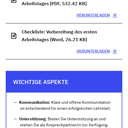
Start der neuen lernenden Person und fördern Sie eine
Teammitgliedern vor.
Arbeitstages
[PDF, 532.42 KB]
Lernziele besprechen
: Klären Sie die Lernziele und die
wohlwollende Atmosphäre (Willkommenskultur).
Einführungsprogramm starten
Erwartungen an die Lehrzeit.
: Beginnen Sie mit dem
HERUNTERLADEN
Dokumente vorbereiten
geplanten Einführungsprogramm, um der lernenden
: Halten Sie alle relevanten
Integration in das Team fördern
: Unterstützen Sie die
Dokumente wie Arbeitsverträge und
Person einen Überblick über den Betrieb und ihre
lernende Person dabei, Teil des Teams zu werden und
Sicherheitsrichtlinien zur Übergabe bereit.
Aufgaben zu geben.
Checkliste: Vorbereitung des ersten
sich wohlzufühlen.
Arbeitstages
[Word, 26.21 KB]
HERUNTERLADEN
WICHTIGE ASPEKTE
Kommunikation
: Klare und offene Kommunikation
ist entscheidend für einen erfolgreichen Lehrstart.
Unterstützung
: Bieten Sie Unterstützung an und
stehen Sie als Ansprechpartner/in zur Verfügung.