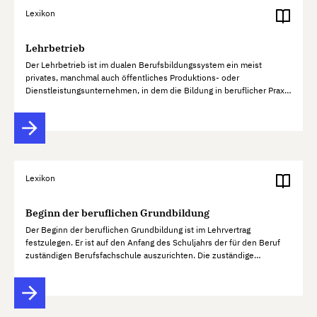
Lexikon
Lehrbetrieb
Der Lehrbetrieb ist im dualen Berufsbildungssystem ein meist
privates, manchmal auch öffentliches Produktions- oder
Dienstleistungsunternehmen, in dem die Bildung in beruflicher Praxis
stattfindet. Die Unternehmen bedürfen einer Bildungsbewilligung
der…
Lexikon
Beginn der beruflichen Grundbildung
Der Beginn der beruflichen Grundbildung ist im Lehrvertrag
festzulegen. Er ist auf den Anfang des Schuljahrs der für den Beruf
zuständigen Berufsfachschule auszurichten. Die zuständige
kantonale Behörde kann in besonderen Fällen Ausnahmen
bewilligen:…