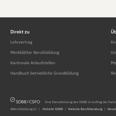
Direkt zu
Üb
Lehrvertrag
Ko
Merkblätter Berufsbildung
Un
Kantonale Anlaufstellen
Me
Handbuch betriebliche Grundbildung
Re
Eine Dienstleistung des SDBB im Auftrag der Kan
©Berufsbildung.ch
Website SDBB
Website Berufsberatung
Newsl